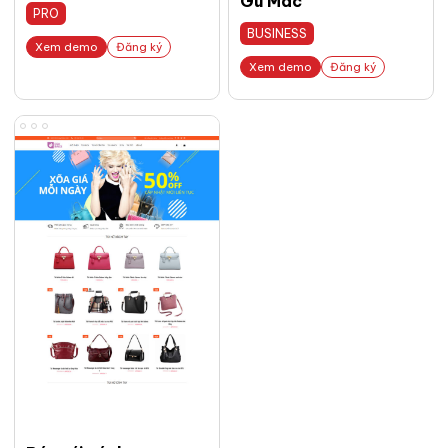
Gu Mac
PRO
BUSINESS
Xem demo
Đăng ký
Xem demo
Đăng ký