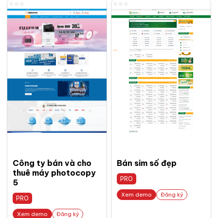
Công ty bán và cho
Bán sim số đẹp
thuê máy photocopy
PRO
5
Xem demo
Đăng ký
PRO
Xem demo
Đăng ký