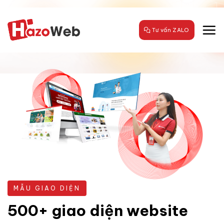
Bỏ
qua
nội
Tư vấn ZALO
dung
MẪU GIAO DIỆN
500+ giao diện website