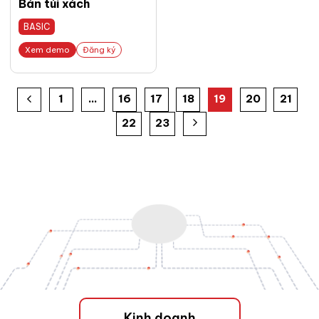
Bán túi xách
BASIC
Xem demo
Đăng ký
1
…
16
17
18
19
20
21
22
23
Kinh doanh